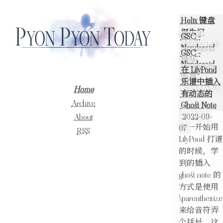
Helix 键盘
诞生记
GSC -
2023-01-08
Nendoroid
GSC -
镜华
Nendoroid
在 LilyPond
2022-10-29
凯露
乐谱中插入
2022-09-10
Home
有动态的
Archive
Ghost Note
2022-09-
About
在一开始用
07
RSS
LilyPond 打谱
的时候，学
到的插入
ghost note 的
方式是使用
\parenthesize
来给音符弄
个括号，这