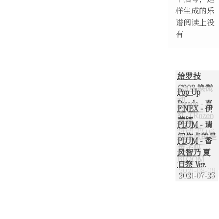
样生成的乐
谱阅读上没
有
给罗技
G903 换微
Pop Up
动
Parade - 真
F:NEX - 伊
2022-08-
红（Rozen
蕾娜
22
PLUM - 请
Maiden）
2021-12-06
问你点的是
2021-12-27
PLUM - 香
More ➠
兔子吗
风智乃 夏
BLOOM
日祭 Ver.
2021-08-09
2021-07-25